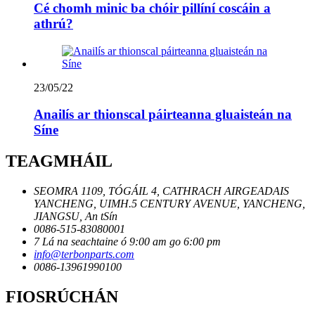
Cé chomh minic ba chóir pillíní coscáin a
athrú?
23/05/22
Anailís ar thionscal páirteanna gluaisteán na
Síne
TEAGMHÁIL
SEOMRA 1109, TÓGÁIL 4, CATHRACH AIRGEADAIS
YANCHENG, UIMH.5 CENTURY AVENUE, YANCHENG,
JIANGSU, An tSín
0086-515-83080001
7 Lá na seachtaine ó 9:00 am go 6:00 pm
info@terbonparts.com
0086-13961990100
FIOSRÚCHÁN