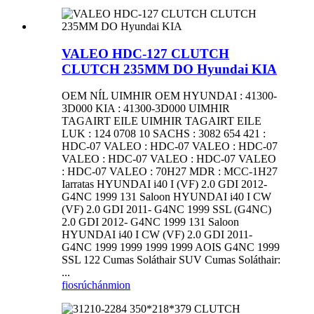
VALEO HDC-127 CLUTCH
CLUTCH 235MM DO Hyundai KIA
OEM NÍL UIMHIR OEM HYUNDAI : 41300-
3D000 KIA : 41300-3D000 UIMHIR
TAGAIRT EILE UIMHIR TAGAIRT EILE
LUK : 124 0708 10 SACHS : 3082 654 421 :
HDC-07 VALEO : HDC-07 VALEO : HDC-07
VALEO : HDC-07 VALEO : HDC-07 VALEO
: HDC-07 VALEO : 70H27 MDR : MCC-1H27
Iarratas HYUNDAI i40 I (VF) 2.0 GDI 2012-
G4NC 1999 131 Saloon HYUNDAI i40 I CW
(VF) 2.0 GDI 2011- G4NC 1999 SSL (G4NC)
2.0 GDI 2012- G4NC 1999 131 Saloon
HYUNDAI i40 I CW (VF) 2.0 GDI 2011-
G4NC 1999 1999 1999 1999 AOIS G4NC 1999
SSL 122 Cumas Soláthair SUV Cumas Soláthair:
...
fiosrúchán
mion