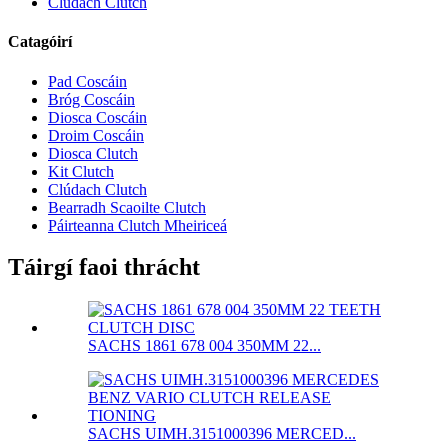
Clúdach Clutch
Catagóirí
Pad Coscáin
Bróg Coscáin
Diosca Coscáin
Droim Coscáin
Diosca Clutch
Kit Clutch
Clúdach Clutch
Bearradh Scaoilte Clutch
Páirteanna Clutch Mheiriceá
Táirgí faoi thrácht
SACHS 1861 678 004 350MM 22...
SACHS UIMH.3151000396 MERCED...