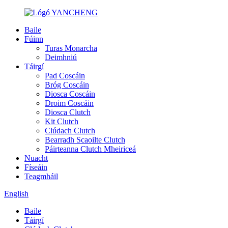
Baile
Fúinn
Turas Monarcha
Deimhniú
Táirgí
Pad Coscáin
Bróg Coscáin
Diosca Coscáin
Droim Coscáin
Diosca Clutch
Kit Clutch
Clúdach Clutch
Bearradh Scaoilte Clutch
Páirteanna Clutch Mheiriceá
Nuacht
Físeáin
Teagmháil
English
Baile
Táirgí