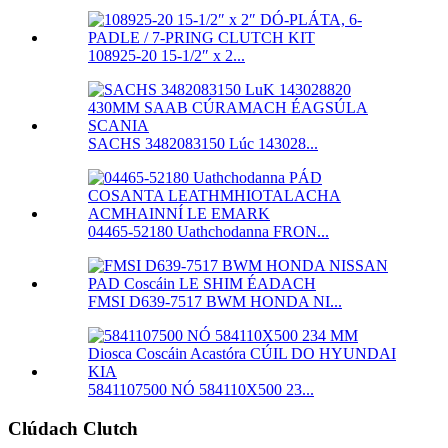
108925-20 15-1/2″ x 2...
SACHS 3482083150 Lúc 143028...
04465-52180 Uathchodanna FRON...
FMSI D639-7517 BWM HONDA NI...
5841107500 NÓ 584110X500 23...
Clúdach Clutch