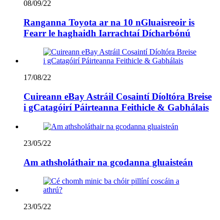
08/09/22
Ranganna Toyota ar na 10 nGluaisreoir is
Fearr le haghaidh Iarrachtaí Dícharbónú
17/08/22
Cuireann eBay Astráil Cosaintí Díoltóra Breise
i gCatagóirí Páirteanna Feithicle & Gabhálais
23/05/22
Am athsholáthair na gcodanna gluaisteán
23/05/22