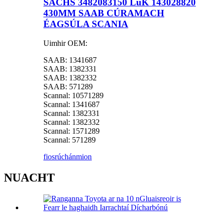
SACHS 3482083150 LuK 143028820
430MM SAAB CÚRAMACH
ÉAGSÚLA SCANIA
Uimhir OEM:
SAAB: 1341687
SAAB: 1382331
SAAB: 1382332
SAAB: 571289
Scannal: 10571289
Scannal: 1341687
Scannal: 1382331
Scannal: 1382332
Scannal: 1571289
Scannal: 571289
fiosrúchán
mion
NUACHT