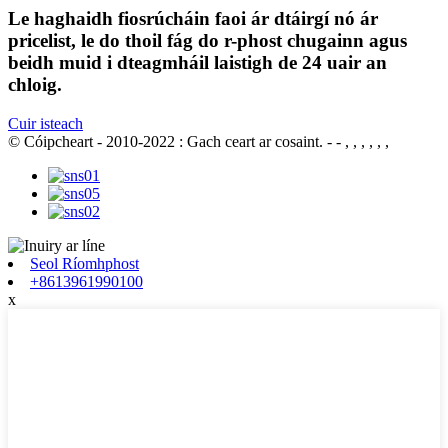
Le haghaidh fiosrúcháin faoi ár dtáirgí nó ár
pricelist, le do thoil fág do r-phost chugainn agus
beidh muid i dteagmháil laistigh de 24 uair an
chloig.
Cuir isteach
© Cóipcheart - 2010-2022 : Gach ceart ar cosaint.
- - , , , , , ,
Seol Ríomhphost
+8613961990100
x