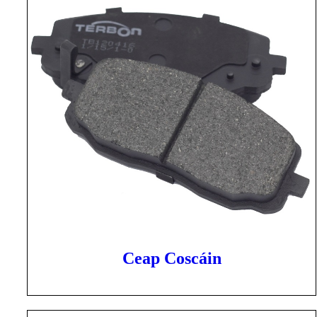
Ceap Coscáin