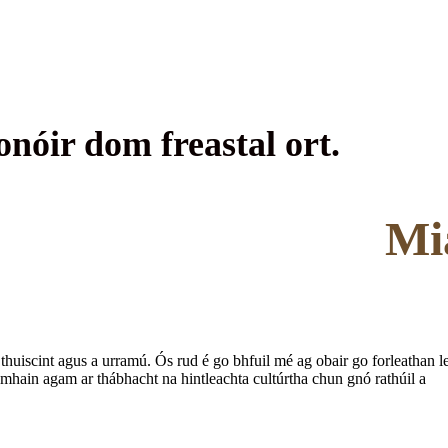
onóir dom freastal ort.
Mi
thuiscint agus a urramú. Ós rud é go bhfuil mé ag obair go forleathan l
dhomhain agam ar thábhacht na hintleachta cultúrtha chun gnó rathúil a