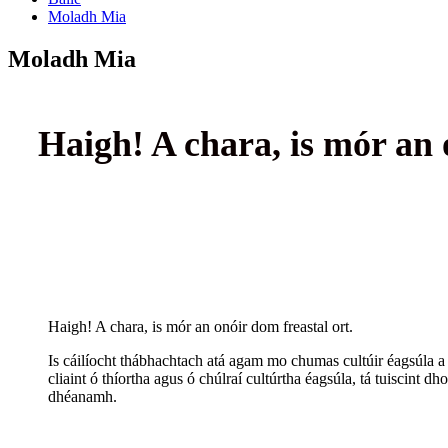
Moladh Mia
Moladh Mia
Haigh! A chara, is mór an 
Haigh! A chara, is mór an onóir dom freastal ort.
Is cáilíocht thábhachtach atá agam mo chumas cultúir éagsúla a 
cliaint ó thíortha agus ó chúlraí cultúrtha éagsúla, tá tuiscint 
dhéanamh.