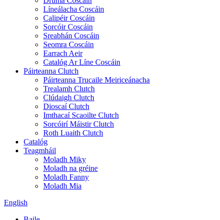
Druma Coscáin
Líneálacha Coscáin
Calipéir Coscáin
Sorcóir Coscáin
Sreabhán Coscáin
Seomra Coscáin
Earrach Aeir
Catalóg Ar Líne Coscáin
Páirteanna Clutch
Páirteanna Trucaile Meiriceánacha
Trealamh Clutch
Clúdaigh Clutch
Dioscaí Clutch
Imthacaí Scaoilte Clutch
Sorcóirí Máistir Clutch
Roth Luaith Clutch
Catalóg
Teagmháil
Moladh Miky
Moladh na gréine
Moladh Fanny
Moladh Mia
English
Baile