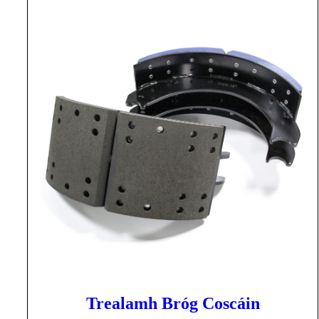
Trealamh Bróg Coscáin