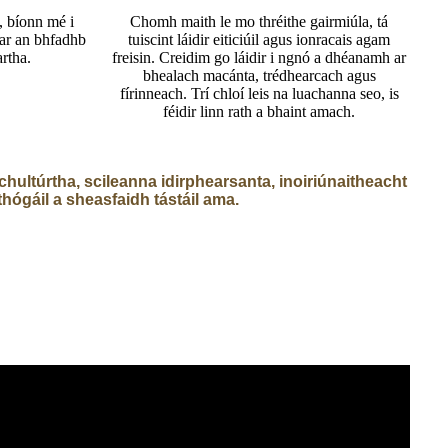
, bíonn mé i
Chomh maith le mo thréithe gairmiúla, tá
 ar an bhfadhb
tuiscint láidir eiticiúil agus ionracais agam
artha.
freisin. Creidim go láidir i ngnó a dhéanamh ar
bhealach macánta, trédhearcach agus
fírinneach. Trí chloí leis na luachanna seo, is
féidir linn rath a bhaint amach.
 chultúrtha, scileanna idirphearsanta, inoiriúnaitheacht
thógáil a sheasfaidh tástáil ama.