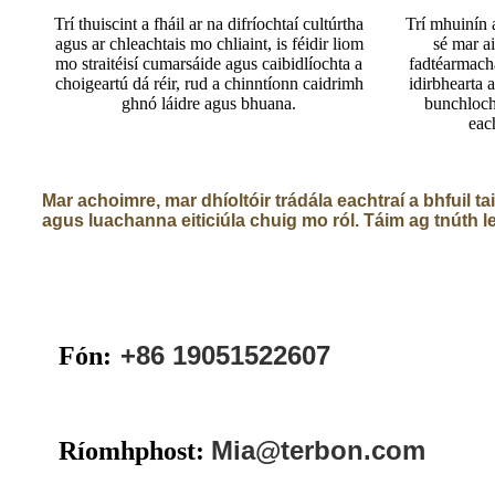
Trí thuiscint a fháil ar na difríochtaí cultúrtha
Trí mhuinín 
agus ar chleachtais mo chliaint, is féidir liom
sé mar a
mo straitéisí cumarsáide agus caibidlíochta a
fadtéarmacha
choigeartú dá réir, rud a chinntíonn caidrimh
idirbhearta
ghnó láidre agus bhuana.
bunchloch 
each
Mar achoimre, mar dhíoltóir trádála eachtraí a bhfuil ta
agus luachanna eiticiúla chuig mo ról. Táim ag tnúth le
+86 19051522607
Fón:
Mia@terbon.com
Ríomhphost: