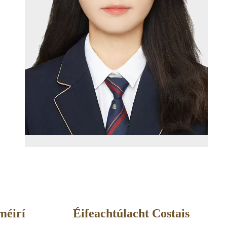
méirí
Éifeachtúlacht Costais