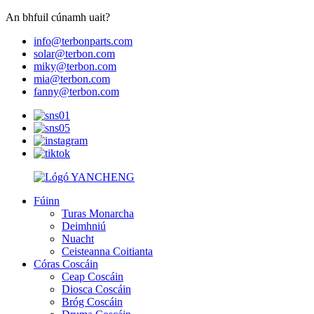
An bhfuil cúnamh uait?
info@terbonparts.com
solar@terbon.com
miky@terbon.com
mia@terbon.com
fanny@terbon.com
Fúinn
Turas Monarcha
Deimhniú
Nuacht
Ceisteanna Coitianta
Córas Coscáin
Ceap Coscáin
Diosca Coscáin
Bróg Coscáin