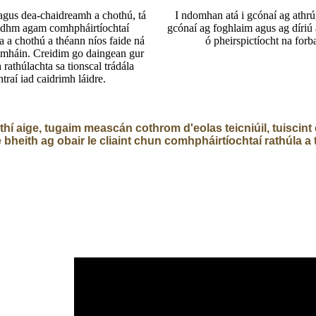
agus dea-chaidreamh a chothú, tá
I ndomhan atá i gcónaí ag athrú
idhm agam comhpháirtíochtaí
gcónaí ag foghlaim agus ag díriú
 a chothú a théann níos faide ná
ó pheirspictíocht na forb
 amháin. Creidim go daingean gur
rathúlachta sa tionscal trádála
traí iad caidrimh láidre.
ithí aige, tugaim meascán cothrom d'eolas teicniúil, tuiscint
 bheith ag obair le cliaint chun comhpháirtíochtaí rathúla a 