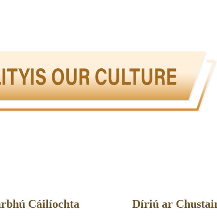
rbhú Cáilíochta
Díriú ar Chustai