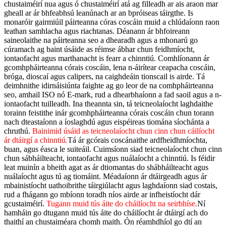
chustaiméirí nua agus ó chustaiméirí atá ag filleadh ar ais araon mar
gheall ar ár bhfeabhsú leanúnach ar an bpróiseas táirgthe.
Is
monaróir gairmiúil páirteanna córas coscáin muid a chlúdaíonn raon
leathan samhlacha agus riachtanas. Déanann ár bhfoireann
saineolaithe na páirteanna seo a dhearadh agus a mhonarú go
cúramach ag baint úsáide as réimse ábhar chun feidhmíocht,
iontaofacht agus marthanacht is fearr a chinntiú. Comhlíonann ár
gcomhpháirteanna córais coscáin, lena n-áirítear ceapacha coscáin,
bróga, dioscaí agus calipers, na caighdeáin tionscail is airde.
Tá
deimhnithe idirnáisiúnta faighte ag go leor de na comhpháirteanna
seo, amhail ISO nó E-mark, rud a dhearbhaíonn a fad saoil agus a n-
iontaofacht tuilleadh. Ina theannta sin, tá teicneolaíocht laghdaithe
torainn feistithe inár gcomhpháirteanna córais coscáin chun torann
nach dteastaíonn a íoslaghdú agus eispéireas tiomána síochánta a
chruthú.
Bainimid úsáid as teicneolaíocht chun cinn chun cáilíocht
ár dtáirgí a chinntiú.
Tá ár gcórais coscánaithe ardfheidhmíochta,
buan, agus éasca le suiteáil. Cuimsíonn siad teicneolaíocht chun cinn
chun sábháilteacht, iontaofacht agus nuálaíocht a chinntiú. Is féidir
leat muinín a bheith agat as ár dtiomantas do shábháilteacht agus
nuálaíocht agus tú ag tiomáint.
Méadaíonn ár dtáirgeadh agus ár
mbainistíocht uathoibrithe táirgiúlacht agus laghdaíonn siad costais,
rud a fhágann go mbíonn toradh níos airde ar infheistíocht dár
gcustaiméirí.
Tugann muid tús áite do cháilíocht na seirbhíse.
Ní
hamháin go dtugann muid tús áite do cháilíocht ár dtáirgí ach do
thaithí an chustaiméara chomh maith. Ón réamhdhíol go dtí an