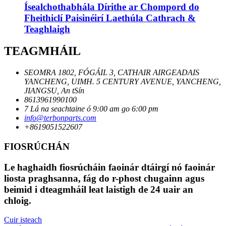
Ísealchothabhála Dírithe ar Chompord do
Fheithiclí Paisinéirí Laethúla Cathrach &
Teaghlaigh
TEAGMHÁIL
SEOMRA 1802, FÓGÁIL 3, CATHAIR AIRGEADAIS
YANCHENG, UIMH. 5 CENTURY AVENUE, YANCHENG,
JIANGSU, An tSín
8613961990100
7 Lá na seachtaine ó 9:00 am go 6:00 pm
info@terbonparts.com
+8619051522607
FIOSRÚCHÁN
Le haghaidh fiosrúcháin faoinár dtáirgí nó faoinár
liosta praghsanna, fág do r-phost chugainn agus
beimid i dteagmháil leat laistigh de 24 uair an
chloig.
Cuir isteach