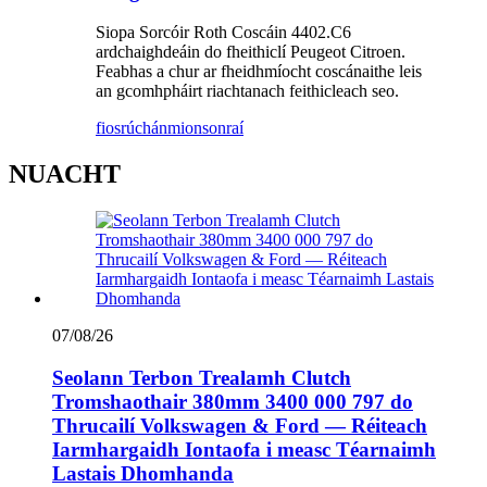
Siopa Sorcóir Roth Coscáin 4402.C6
ardchaighdeáin do fheithiclí Peugeot Citroen.
Feabhas a chur ar fheidhmíocht coscánaithe leis
an gcomhpháirt riachtanach feithicleach seo.
fiosrúchán
mionsonraí
NUACHT
07/08/26
Seolann Terbon Trealamh Clutch
Tromshaothair 380mm 3400 000 797 do
Thrucailí Volkswagen & Ford — Réiteach
Iarmhargaidh Iontaofa i measc Téarnaimh
Lastais Dhomhanda