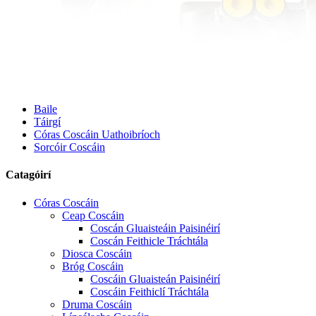
Baile
Táirgí
Córas Coscáin Uathoibríoch
Sorcóir Coscáin
Catagóirí
Córas Coscáin
Ceap Coscáin
Coscán Gluaisteáin Paisinéirí
Coscán Feithicle Tráchtála
Diosca Coscáin
Bróg Coscáin
Coscáin Gluaisteán Paisinéirí
Coscáin Feithiclí Tráchtála
Druma Coscáin