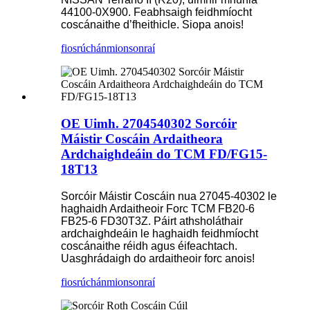
44100-0X900. Feabhsaigh feidhmíocht
coscánaithe d’fheithicle. Siopa anois!
fiosrúchán
mionsonraí
OE Uimh. 2704540302 Sorcóir
Máistir Coscáin Ardaitheora
Ardchaighdeáin do TCM FD/FG15-
18T13
Sorcóir Máistir Coscáin nua 27045-40302 le
haghaidh Ardaitheoir Forc TCM FB20-6
FB25-6 FD30T3Z. Páirt athsholáthair
ardchaighdeáin le haghaidh feidhmíocht
coscánaithe réidh agus éifeachtach.
Uasghrádaigh do ardaitheoir forc anois!
fiosrúchán
mionsonraí