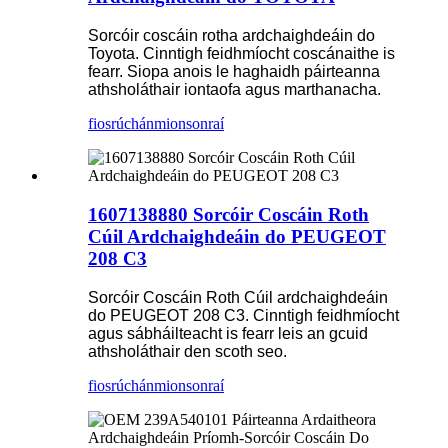
Sorcóir coscáin rotha ardchaighdeáin do
Toyota. Cinntigh feidhmíocht coscánaithe is
fearr. Siopa anois le haghaidh páirteanna
athsholáthair iontaofa agus marthanacha.
fiosrúchán
mionsonraí
1607138880 Sorcóir Coscáin Roth
Cúil Ardchaighdeáin do PEUGEOT
208 C3
Sorcóir Coscáin Roth Cúil ardchaighdeáin
do PEUGEOT 208 C3. Cinntigh feidhmíocht
agus sábháilteacht is fearr leis an gcuid
athsholáthair den scoth seo.
fiosrúchán
mionsonraí