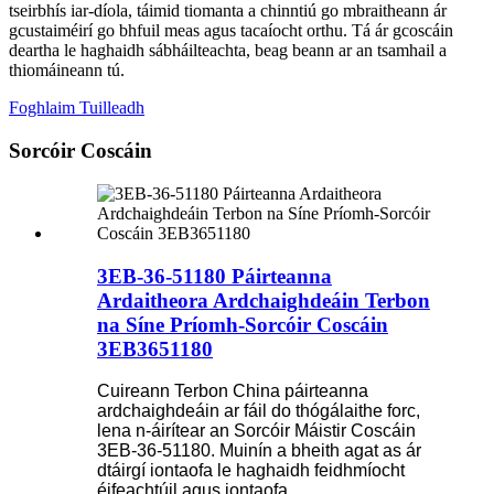
tseirbhís iar-díola, táimid tiomanta a chinntiú go mbraitheann ár
gcustaiméirí go bhfuil meas agus tacaíocht orthu.
Tá ár gcoscáin
deartha le haghaidh sábháilteachta, beag beann ar an tsamhail a
thiomáineann tú.
Foghlaim Tuilleadh
Sorcóir Coscáin
3EB-36-51180 Páirteanna
Ardaitheora Ardchaighdeáin Terbon
na Síne Príomh-Sorcóir Coscáin
3EB3651180
Cuireann Terbon China páirteanna
ardchaighdeáin ar fáil do thógálaithe forc,
lena n-áirítear an Sorcóir Máistir Coscáin
3EB-36-51180. Muinín a bheith agat as ár
dtáirgí iontaofa le haghaidh feidhmíocht
éifeachtúil agus iontaofa.