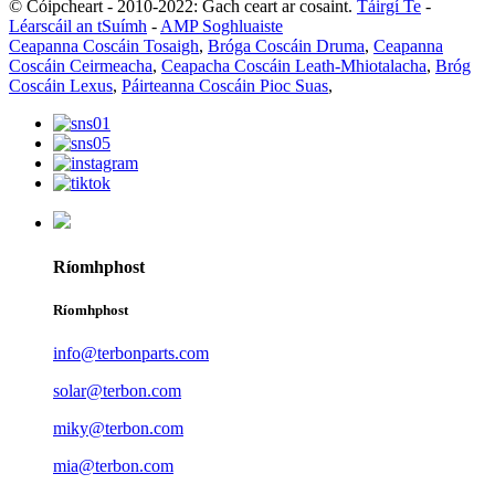
© Cóipcheart - 2010-2022: Gach ceart ar cosaint.
Táirgí Te
-
Léarscáil an tSuímh
-
AMP Soghluaiste
Ceapanna Coscáin Tosaigh
,
Bróga Coscáin Druma
,
Ceapanna
Coscáin Ceirmeacha
,
Ceapacha Coscáin Leath-Mhiotalacha
,
Bróg
Coscáin Lexus
,
Páirteanna Coscáin Pioc Suas
,
Ríomhphost
Ríomhphost
info@terbonparts.com
solar@terbon.com
miky@terbon.com
mia@terbon.com