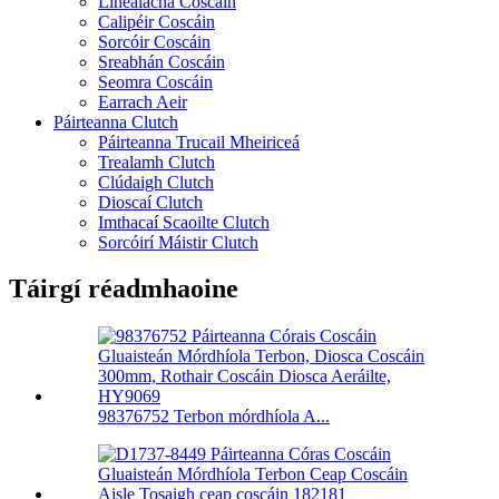
Líneálacha Coscáin
Calipéir Coscáin
Sorcóir Coscáin
Sreabhán Coscáin
Seomra Coscáin
Earrach Aeir
Páirteanna Clutch
Páirteanna Trucail Mheiriceá
Trealamh Clutch
Clúdaigh Clutch
Dioscaí Clutch
Imthacaí Scaoilte Clutch
Sorcóirí Máistir Clutch
Táirgí réadmhaoine
98376752 Terbon mórdhíola A...