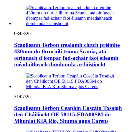
03/08/26
Scaoileann Terbon trealamh clutch préimhe
430mm do thrucailí troma Scania, atá
oiriúnach d'iompar fad-achair faoi éileamh
méadaitheach domhanda ar lóistíocht
31/07/26
Scaoileann Terbon Ceapáin Coscáin Tosaigh
den Cháilíocht OE 58115-FDA00SM do
Mhúnlaí KIA Rio, Shuma agus Carens