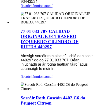
93443534
fiosrúchán
mionsonraí
77 01 033 707 CALIDAD
ORIGINAL EJE TRASERO
IZQUIERDO CILINDRO DE
RUEDA 440297
Aimsigh sorcóir roth aise cúil chlé den scoth
440297 do do 77 01 033 707. Déan
iniúchadh ar ár rogha leathan táirgí agus
ceannaigh le muinín.
fiosrúchán
mionsonraí
Sorcóir Roth Coscáin 4402.C6 do
Peugeot Citroen