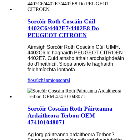
Sorcóir Roth Coscáin Cúil
4402C6/4402E7/4402E8 Do
PEUGEOT CITROEN
Aimsigh Sorcóir Roth Coscáin Cúil UIMH.
4402C6 le haghaidh PEUGEOT CITROEN
4402E7. Cuid athsholáthair ardchaighdeáin
do d'fheithicil. Siopa anois le haghaidh
feidhmíochta iontaofa.
fiosrúchán
mionsonraí
Sorcóir Coscáin Roth Páirteanna
Ardaitheora Terbon OEM
474101048071
Ag lorg páirteanna ardaitheora Terbon?