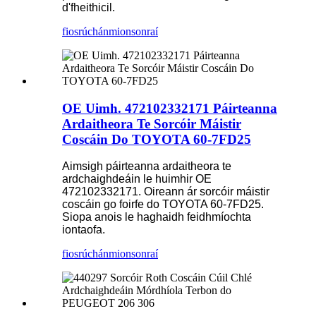
d'fheithicil.
fiosrúchán
mionsonraí
OE Uimh. 472102332171 Páirteanna
Ardaitheora Te Sorcóir Máistir
Coscáin Do TOYOTA 60-7FD25
Aimsigh páirteanna ardaitheora te
ardchaighdeáin le huimhir OE
472102332171. Oireann ár sorcóir máistir
coscáin go foirfe do TOYOTA 60-7FD25.
Siopa anois le haghaidh feidhmíochta
iontaofa.
fiosrúchán
mionsonraí