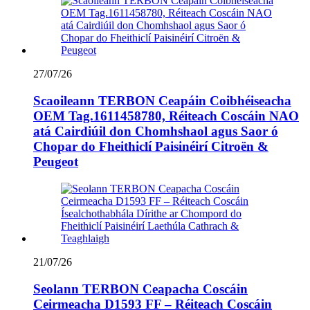
27/07/26
Scaoileann TERBON Ceapáin Coibhéiseacha
OEM Tag.1611458780, Réiteach Coscáin NAO
atá Cairdiúil don Chomhshaol agus Saor ó
Chopar do Fheithiclí Paisinéirí Citroën &
Peugeot
21/07/26
Seolann TERBON Ceapacha Coscáin
Ceirmeacha D1593 FF – Réiteach Coscáin