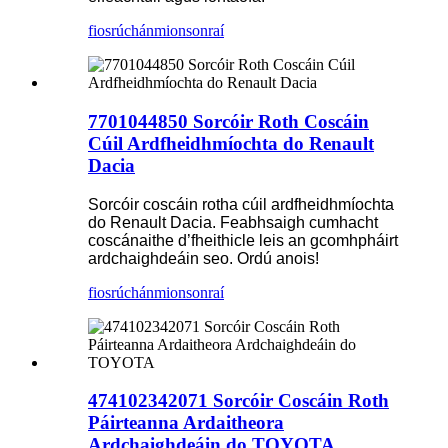
fiosrúchán
mionsonraí
7701044850 Sorcóir Roth Coscáin
Cúil Ardfheidhmíochta do Renault
Dacia
Sorcóir coscáin rotha cúil ardfheidhmíochta
do Renault Dacia. Feabhsaigh cumhacht
coscánaithe d’fheithicle leis an gcomhpháirt
ardchaighdeáin seo. Ordú anois!
fiosrúchán
mionsonraí
474102342071 Sorcóir Coscáin Roth
Páirteanna Ardaitheora
Ardchaighdeáin do TOYOTA