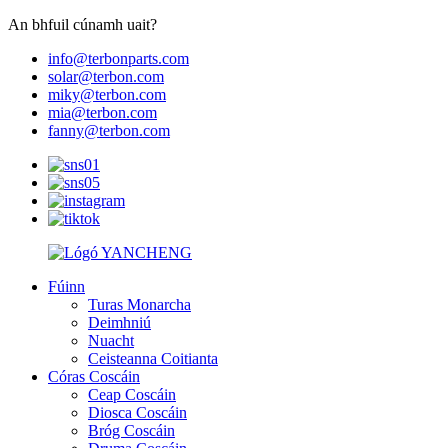
An bhfuil cúnamh uait?
info@terbonparts.com
solar@terbon.com
miky@terbon.com
mia@terbon.com
fanny@terbon.com
Fúinn
Turas Monarcha
Deimhniú
Nuacht
Ceisteanna Coitianta
Córas Coscáin
Ceap Coscáin
Diosca Coscáin
Bróg Coscáin