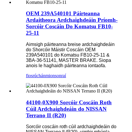
OEM 239A540101 Páirteanna
Ardaitheora Ardchaighdeáin Príomh-
Sorcóir Coscáin Do Komatsu FB10-
25-11
Aimsigh páirteanna breise ardchaighdeáin
do Shorcóir Máistir Coscáin OEM
239A540101 do Komatsu FB10-25-11 &
3BA-36-51141, MASTER BRAKE. Siopa
anois le haghaidh páirteanna iontaofa.
fiosrúchán
mionsonraí
44100-0X900 Sorcóir Coscáin Roth
Cúil Ardchaighdeáin do NISSAN
Terrano II (R20)
Sorcóir coscáin roth cúil ardchaighdeáin do
NISSAN Terrano II (R20), uimhir mhúnla