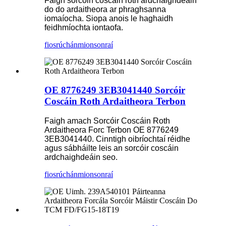
Faigh sorcóirí coscáin roth ardchaighdeáin
do do ardaitheora ar phraghsanna
iomaíocha. Siopa anois le haghaidh
feidhmíochta iontaofa.
fiosrúchán
mionsonraí
OE 8776249 3EB3041440 Sorcóir
Coscáin Roth Ardaitheora Terbon
Faigh amach Sorcóir Coscáin Roth
Ardaitheora Forc Terbon OE 8776249
3EB3041440. Cinntigh oibríochtaí réidhe
agus sábháilte leis an sorcóir coscáin
ardchaighdeáin seo.
fiosrúchán
mionsonraí