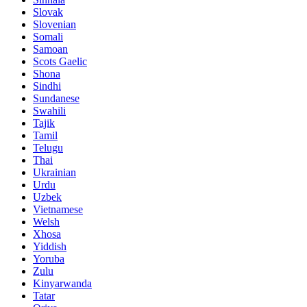
Slovak
Slovenian
Somali
Samoan
Scots Gaelic
Shona
Sindhi
Sundanese
Swahili
Tajik
Tamil
Telugu
Thai
Ukrainian
Urdu
Uzbek
Vietnamese
Welsh
Xhosa
Yiddish
Yoruba
Zulu
Kinyarwanda
Tatar