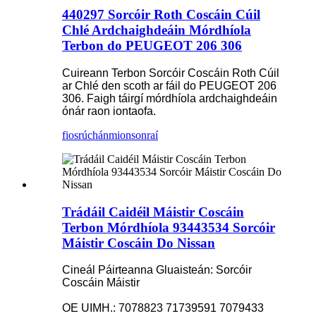
440297 Sorcóir Roth Coscáin Cúil
Chlé Ardchaighdeáin Mórdhíola
Terbon do PEUGEOT 206 306
Cuireann Terbon Sorcóir Coscáin Roth Cúil
ar Chlé den scoth ar fáil do PEUGEOT 206
306. Faigh táirgí mórdhíola ardchaighdeáin
ónár raon iontaofa.
fiosrúchán
mionsonraí
Trádáil Caidéil Máistir Coscáin
Terbon Mórdhíola 93443534 Sorcóir
Máistir Coscáin Do Nissan
Cineál Páirteanna Gluaisteán: Sorcóir
Coscáin Máistir
OE UIMH.: 7078823 71739591 7079433