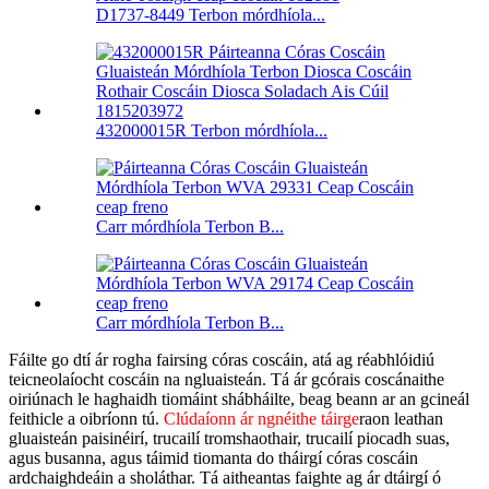
D1737-8449 Terbon mórdhíola...
432000015R Terbon mórdhíola...
Carr mórdhíola Terbon B...
Carr mórdhíola Terbon B...
Fáilte go dtí ár rogha fairsing córas coscáin, atá ag réabhlóidiú
teicneolaíocht coscáin na ngluaisteán. Tá ár gcórais coscánaithe
oiriúnach le haghaidh tiomáint shábháilte, beag beann ar an gcineál
feithicle a oibríonn tú.
Clúdaíonn ár ngnéithe táirge
raon leathan
gluaisteán paisinéirí, trucailí tromshaothair, trucailí piocadh suas,
agus busanna, agus táimid tiomanta do tháirgí córas coscáin
ardchaighdeáin a sholáthar. Tá aitheantas faighte ag ár dtáirgí ó