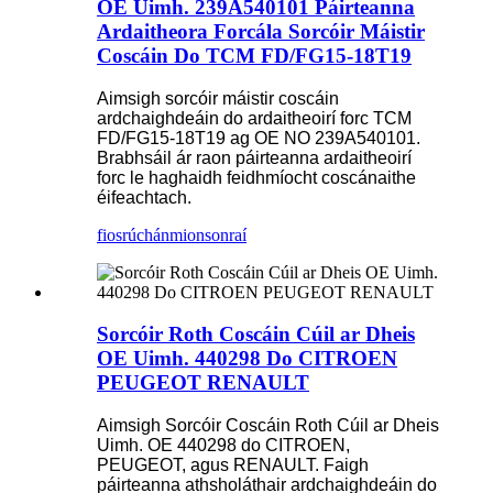
OE Uimh. 239A540101 Páirteanna
Ardaitheora Forcála Sorcóir Máistir
Coscáin Do TCM FD/FG15-18T19
Aimsigh sorcóir máistir coscáin
ardchaighdeáin do ardaitheoirí forc TCM
FD/FG15-18T19 ag OE NO 239A540101.
Brabhsáil ár raon páirteanna ardaitheoirí
forc le haghaidh feidhmíocht coscánaithe
éifeachtach.
fiosrúchán
mionsonraí
Sorcóir Roth Coscáin Cúil ar Dheis
OE Uimh. 440298 Do CITROEN
PEUGEOT RENAULT
Aimsigh Sorcóir Coscáin Roth Cúil ar Dheis
Uimh. OE 440298 do CITROEN,
PEUGEOT, agus RENAULT. Faigh
páirteanna athsholáthair ardchaighdeáin do