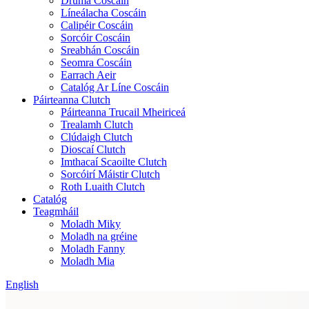
Druma Coscáin
Líneálacha Coscáin
Calipéir Coscáin
Sorcóir Coscáin
Sreabhán Coscáin
Seomra Coscáin
Earrach Aeir
Catalóg Ar Líne Coscáin
Páirteanna Clutch
Páirteanna Trucail Mheiriceá
Trealamh Clutch
Clúdaigh Clutch
Dioscaí Clutch
Imthacaí Scaoilte Clutch
Sorcóirí Máistir Clutch
Roth Luaith Clutch
Catalóg
Teagmháil
Moladh Miky
Moladh na gréine
Moladh Fanny
Moladh Mia
English