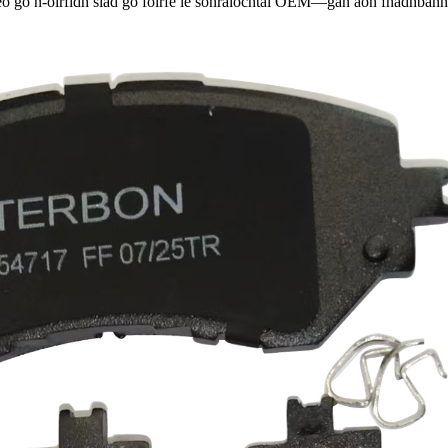
seo go n-oirfidh siad go foirfe le sonraíochtaí OEM—gan aon fhadhbann