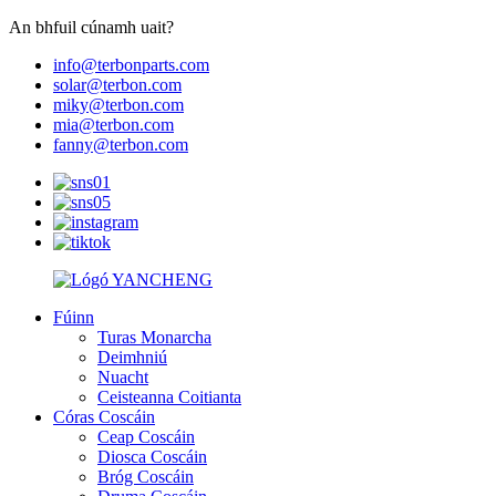
An bhfuil cúnamh uait?
info@terbonparts.com
solar@terbon.com
miky@terbon.com
mia@terbon.com
fanny@terbon.com
Fúinn
Turas Monarcha
Deimhniú
Nuacht
Ceisteanna Coitianta
Córas Coscáin
Ceap Coscáin
Diosca Coscáin
Bróg Coscáin