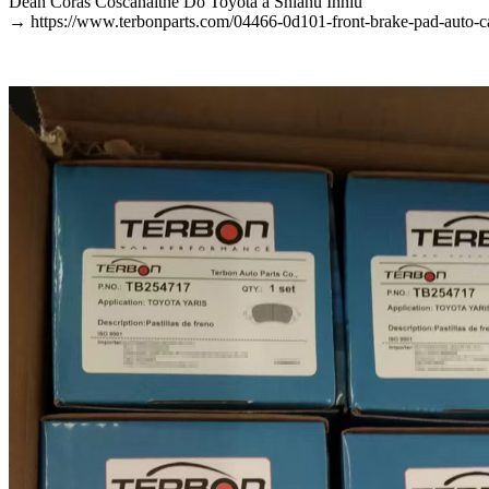
Déan Córas Coscánaithe Do Toyota a Shlánú Inniu
→ https://www.terbonparts.com/04466-0d101-front-brake-pad-auto-ca