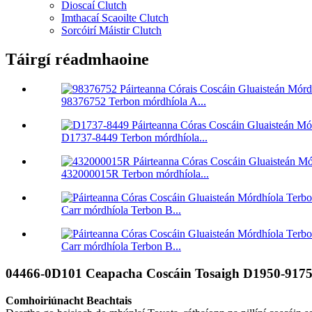
Dioscaí Clutch
Imthacaí Scaoilte Clutch
Sorcóirí Máistir Clutch
Táirgí réadmhaoine
98376752 Terbon mórdhíola A...
D1737-8449 Terbon mórdhíola...
432000015R Terbon mórdhíola...
Carr mórdhíola Terbon B...
Carr mórdhíola Terbon B...
04466-0D101 Ceapacha Coscáin Tosaigh D1950-9175: A
Comhoiriúnacht Beachtais