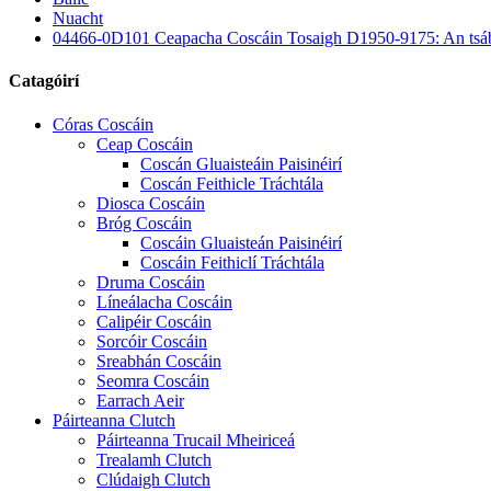
Nuacht
04466-0D101 Ceapacha Coscáin Tosaigh D1950-9175: An tsábhá
Catagóirí
Córas Coscáin
Ceap Coscáin
Coscán Gluaisteáin Paisinéirí
Coscán Feithicle Tráchtála
Diosca Coscáin
Bróg Coscáin
Coscáin Gluaisteán Paisinéirí
Coscáin Feithiclí Tráchtála
Druma Coscáin
Líneálacha Coscáin
Calipéir Coscáin
Sorcóir Coscáin
Sreabhán Coscáin
Seomra Coscáin
Earrach Aeir
Páirteanna Clutch
Páirteanna Trucail Mheiriceá
Trealamh Clutch
Clúdaigh Clutch