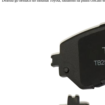
Deartha go heisiach do mhúnlaí Toyota, ráthaíonn na pillíní coscáin 