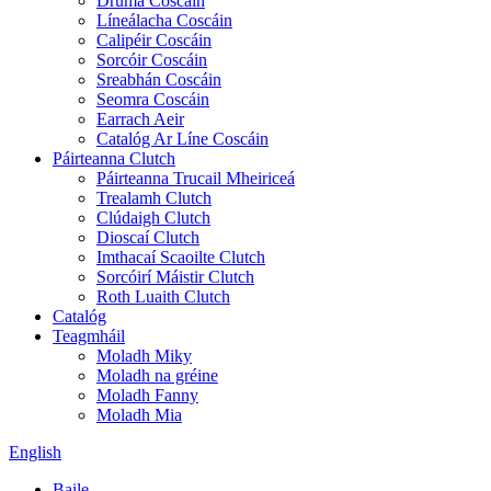
Druma Coscáin
Líneálacha Coscáin
Calipéir Coscáin
Sorcóir Coscáin
Sreabhán Coscáin
Seomra Coscáin
Earrach Aeir
Catalóg Ar Líne Coscáin
Páirteanna Clutch
Páirteanna Trucail Mheiriceá
Trealamh Clutch
Clúdaigh Clutch
Dioscaí Clutch
Imthacaí Scaoilte Clutch
Sorcóirí Máistir Clutch
Roth Luaith Clutch
Catalóg
Teagmháil
Moladh Miky
Moladh na gréine
Moladh Fanny
Moladh Mia
English
Baile