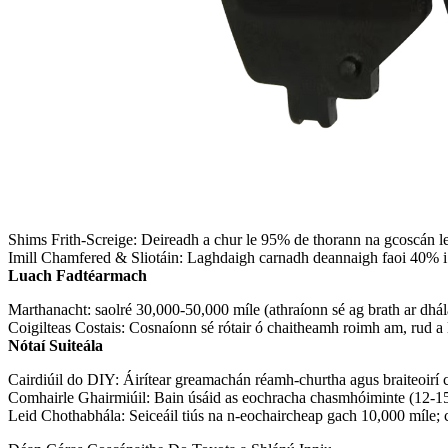
Shims Frith-Screige: Deireadh a chur le 95% de thorann na gcoscán le 
Imill Chamfered & Sliotáin: Laghdaigh carnadh deannaigh faoi 40% i 
Luach Fadtéarmach
Marthanacht: saolré 30,000-50,000 míle (athraíonn sé ag brath ar dhál
Coigilteas Costais: Cosnaíonn sé rótair ó chaitheamh roimh am, rud a 
Nótaí Suiteála
Cairdiúil do DIY: Áirítear greamachán réamh-churtha agus braiteoirí 
Comhairle Ghairmiúil: Bain úsáid as eochracha chasmhóiminte (12-15
Leid Chothabhála: Seiceáil tiús na n-eochaircheap gach 10,000 míle; 