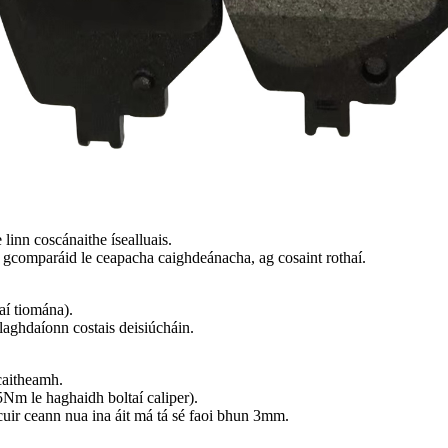
linn coscánaithe ísealluais.
gcomparáid le ceapacha caighdeánacha, ag cosaint rothaí.
aí tiomána).
laghdaíonn costais deisiúcháin.
caitheamh.
Nm le haghaidh boltaí caliper).
cuir ceann nua ina áit má tá sé faoi bhun 3mm.