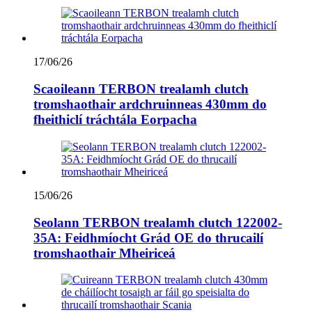
17/06/26
Scaoileann TERBON trealamh clutch
tromshaothair ardchruinneas 430mm do
fheithiclí tráchtála Eorpacha
15/06/26
Seolann TERBON trealamh clutch 122002-
35A: Feidhmíocht Grád OE do thrucailí
tromshaothair Mheiriceá