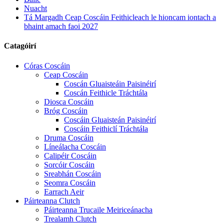
Nuacht
Tá Margadh Ceap Coscáin Feithicleach le hioncam iontach a
bhaint amach faoi 2027
Catagóirí
Córas Coscáin
Ceap Coscáin
Coscán Gluaisteáin Paisinéirí
Coscán Feithicle Tráchtála
Diosca Coscáin
Bróg Coscáin
Coscáin Gluaisteán Paisinéirí
Coscáin Feithiclí Tráchtála
Druma Coscáin
Líneálacha Coscáin
Calipéir Coscáin
Sorcóir Coscáin
Sreabhán Coscáin
Seomra Coscáin
Earrach Aeir
Páirteanna Clutch
Páirteanna Trucaile Meiriceánacha
Trealamh Clutch