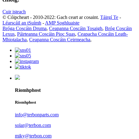
Cuir isteach
© Cóipcheart - 2010-2022: Gach ceart ar cosaint.
Táirgí Te
-
Léarscáil an tSuímh
-
AMP Soghluaiste
Bróga Coscáin Druma
,
Ceapanna Coscáin Tosaigh
,
Bróg Coscáin
Lexus
,
Páirteanna Coscáin Pioc Suas
,
Ceapacha Coscáin Leath-
Mhiotalacha
,
Ceapanna Coscáin Ceirmeacha
,
Ríomhphost
Ríomhphost
info@terbonparts.com
solar@terbon.com
miky@terbon.com