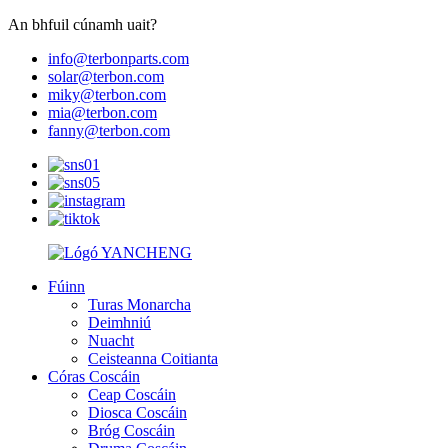
An bhfuil cúnamh uait?
info@terbonparts.com
solar@terbon.com
miky@terbon.com
mia@terbon.com
fanny@terbon.com
Fúinn
Turas Monarcha
Deimhniú
Nuacht
Ceisteanna Coitianta
Córas Coscáin
Ceap Coscáin
Diosca Coscáin
Bróg Coscáin