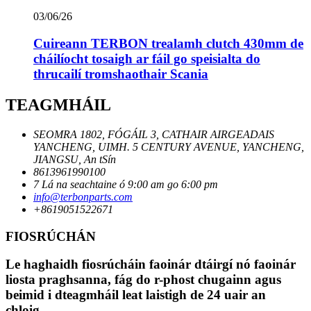
03/06/26
Cuireann TERBON trealamh clutch 430mm de
cháilíocht tosaigh ar fáil go speisialta do
thrucailí tromshaothair Scania
TEAGMHÁIL
SEOMRA 1802, FÓGÁIL 3, CATHAIR AIRGEADAIS
YANCHENG, UIMH. 5 CENTURY AVENUE, YANCHENG,
JIANGSU, An tSín
8613961990100
7 Lá na seachtaine ó 9:00 am go 6:00 pm
info@terbonparts.com
+8619051522671
FIOSRÚCHÁN
Le haghaidh fiosrúcháin faoinár dtáirgí nó faoinár
liosta praghsanna, fág do r-phost chugainn agus
beimid i dteagmháil leat laistigh de 24 uair an
chloig.