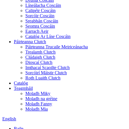
Druma Coscáin
Líneálacha Coscáin
Calipéir Coscáin
Sorcóir Coscáin
Sreabhán Coscáin
Seomra Coscáin
Earrach Aeir
Catalóg Ar Líne Coscáin
Páirteanna Clutch
Páirteanna Trucaile Meiriceánacha
Trealamh Clutch
Clúdaigh Clutch
Dioscaí Clutch
Imthacaí Scaoilte Clutch
Sorcóirí Máistir Clutch
Roth Luaith Clutch
Catalóg
Teagmháil
Moladh Miky
Moladh na gréine
Moladh Fanny
Moladh Mia
English
Baile