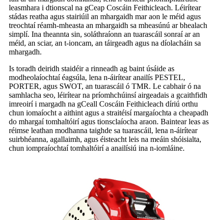
leasmhara i dtionscal na gCeap Coscáin Feithicleach. Léirítear
stádas reatha agus stairiúil an mhargaidh mar aon le méid agus
treochtaí réamh-mheasta an mhargaidh sa mheasúnú ar bhealach
simplí. Ina theannta sin, soláthraíonn an tuarascáil sonraí ar an
méid, an sciar, an t-ioncam, an táirgeadh agus na díolacháin sa
mhargadh.
Is toradh deiridh staidéir a rinneadh ag baint úsáide as
modheolaíochtaí éagsúla, lena n-áirítear anailís PESTEL,
PORTER, agus SWOT, an tuarascáil ó TMR. Le cabhair ó na
samhlacha seo, léirítear na príomhchúinsí airgeadais a gcaithfidh
imreoirí i margadh na gCeall Coscáin Feithicleach díriú orthu
chun iomaíocht a aithint agus a straitéisí margaíochta a cheapadh
do mhargaí tomhaltóirí agus tionsclaíocha araon. Baintear leas as
réimse leathan modhanna taighde sa tuarascáil, lena n-áirítear
suirbhéanna, agallaimh, agus éisteacht leis na meáin shóisialta,
chun iompraíochtaí tomhaltóirí a anailísiú ina n-iomláine.