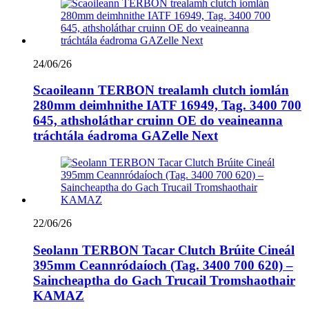
24/06/26
Scaoileann TERBON trealamh clutch iomlán
280mm deimhnithe IATF 16949, Tag. 3400 700
645, athsholáthar cruinn OE do veaineanna
tráchtála éadroma GAZelle Next
22/06/26
Seolann TERBON Tacar Clutch Brúite Cineál
395mm Ceannródaíoch (Tag. 3400 700 620) –
Saincheaptha do Gach Trucail Tromshaothair
KAMAZ