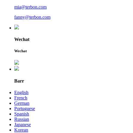
mia@terbon.com
fanny@terbon.com
Wechat
Wechat
Barr
English
French
German
Portuguese
Spanish
Russian
Japanese
Korean