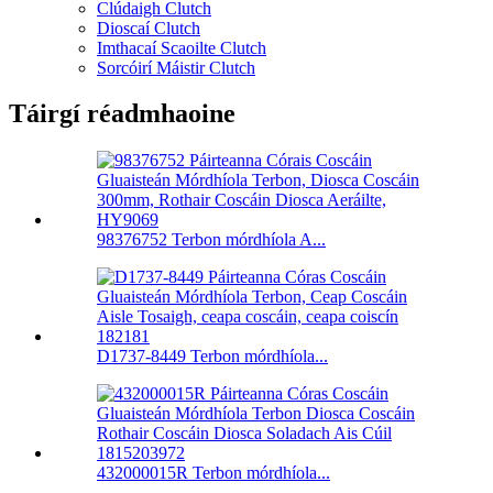
Clúdaigh Clutch
Dioscaí Clutch
Imthacaí Scaoilte Clutch
Sorcóirí Máistir Clutch
Táirgí réadmhaoine
98376752 Terbon mórdhíola A...
D1737-8449 Terbon mórdhíola...
432000015R Terbon mórdhíola...