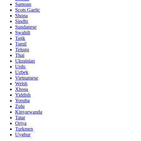
Samoan
Scots Gaelic
Shona
Sindhi
Sundanese
Swahili
Tajik
Tamil
Telugu
Thai
Ukrainian
Urdu
Uzbek
Vietnamese
Welsh
Xhosa
Yiddish
Yoruba
Zulu
Kinyarwanda
Tatar
Oriya
Turkmen
Uyghur