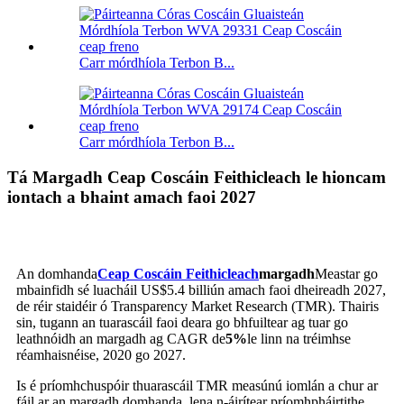
Carr mórdhíola Terbon B...
Carr mórdhíola Terbon B...
Tá Margadh Ceap Coscáin Feithicleach le hioncam
iontach a bhaint amach faoi 2027
An domhanda
Ceap Coscáin Feithicleach
margadh
Meastar go
mbainfidh sé luacháil US$5.4 billiún amach faoi dheireadh 2027,
de réir staidéir ó Transparency Market Research (TMR). Thairis
sin, tugann an tuarascáil faoi deara go bhfuiltear ag tuar go
leathnóidh an margadh ag CAGR de
5%
le linn na tréimhse
réamhaisnéise, 2020 go 2027.
Is é príomhchuspóir thuarascáil TMR measúnú iomlán a chur ar
fáil ar an margadh domhanda, lena n-áirítear príomhpháirtithe