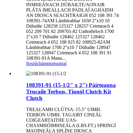
INMHEÁNACH DÚBAILTE/AONAIR
PLÁTA IMEALLACH PADLAÍ AGHAIDH
AN DIOSCA SEACHTRAIGH 052 108 391 74
108391-74AM Lámhleabhar 1650 2″x10 10
Dúbailte 128258 125327 128257 Ceirmeach 4
052 209 701 82 209701-82 Uathoibríoch 1700
2″x10 7 Dúbailte 128462 125327 128462
Ceirmeach 4 052 108 925 82 108925-82AM
Lámhleabhar 1700 2″x10 7 Dúbailte 128947
125327 128947 Ceirmeach 4 052 108 391 91
108391-91A Manu...
fiosrúchán
mionsonraí
108391-91 (15-1/2" x 2") Páirteanna
Trucaile Terbon, Tionól Clutch Kit
Clutch
TREALAMH CLÚTSA: 15.5″ UIMH.
TERBON UIMH. TAGAIRT CINEÁL
COIGEARTAITHE UAS-
CHASMHÓIMHSEÁLA (LBS.FT.) SPRINGÍ
MAOINEÁLA SPLÍNE DIOSCA