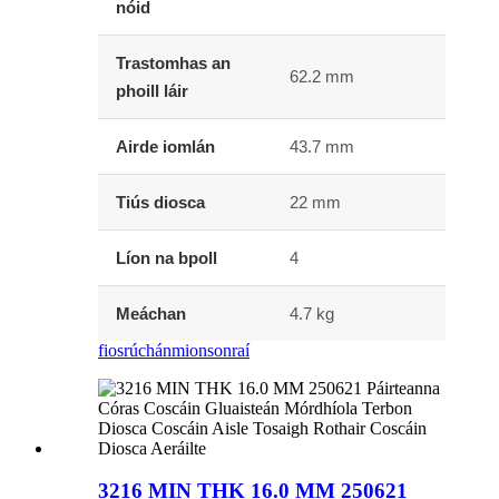
nóid
Trastomhas an
62.2 mm
phoill láir
Airde iomlán
43.7 mm
Tiús diosca
22 mm
Líon na bpoll
4
Meáchan
4.7 kg
fiosrúchán
mionsonraí
3216 MIN THK 16.0 MM 250621