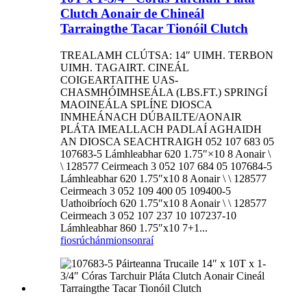
Clutch Aonair de Chineál
Tarraingthe Tacar Tionóil Clutch
TREALAMH CLÚTSA: 14″ UIMH. TERBON
UIMH. TAGAIRT. CINEÁL
COIGEARTAITHE UAS-
CHASMHÓIMHSEÁLA (LBS.FT.) SPRINGÍ
MAOINEÁLA SPLÍNE DIOSCA
INMHEÁNACH DÚBAILTE/AONAIR
PLÁTA IMEALLACH PADLAÍ AGHAIDH
AN DIOSCA SEACHTRAIGH 052 107 683 05
107683-5 Lámhleabhar 620 1.75″×10 8 Aonair \
\ 128577 Ceirmeach 3 052 107 684 05 107684-5
Lámhleabhar 620 1.75″x10 8 Aonair \ \ 128577
Ceirmeach 3 052 109 400 05 109400-5
Uathoibríoch 620 1.75″x10 8 Aonair \ \ 128577
Ceirmeach 3 052 107 237 10 107237-10
Lámhleabhar 860 1.75″x10 7+1...
fiosrúchán
mionsonraí