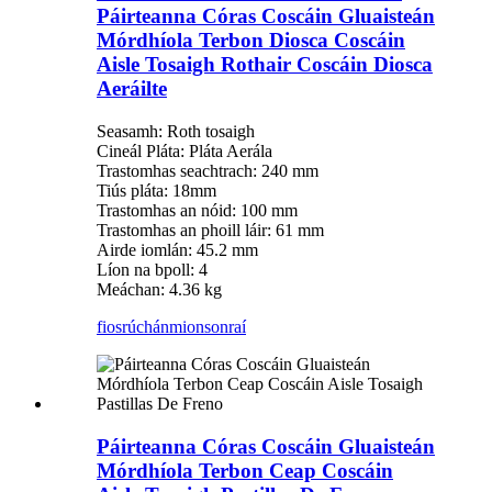
Páirteanna Córas Coscáin Gluaisteán
Mórdhíola Terbon Diosca Coscáin
Aisle Tosaigh Rothair Coscáin Diosca
Aeráilte
Seasamh: Roth tosaigh
Cineál Pláta: Pláta Aerála
Trastomhas seachtrach: 240 mm
Tiús pláta: 18mm
Trastomhas an nóid: 100 mm
Trastomhas an phoill láir: 61 mm
Airde iomlán: 45.2 mm
Líon na bpoll: 4
Meáchan: 4.36 kg
fiosrúchán
mionsonraí
Páirteanna Córas Coscáin Gluaisteán
Mórdhíola Terbon Ceap Coscáin