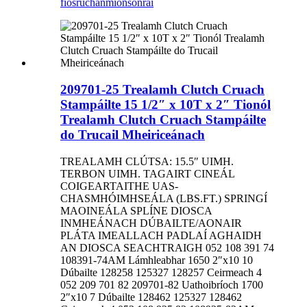
fiosrúchán
mionsonraí
209701-25 Trealamh Clutch Cruach
Stampáilte 15 1/2″ x 10T x 2″ Tionól
Trealamh Clutch Cruach Stampáilte
do Trucail Mheiriceánach
TREALAMH CLÚTSA: 15.5″ UIMH.
TERBON UIMH. TAGAIRT CINEÁL
COIGEARTAITHE UAS-
CHASMHÓIMHSEÁLA (LBS.FT.) SPRINGÍ
MAOINEÁLA SPLÍNE DIOSCA
INMHEÁNACH DÚBAILTE/AONAIR
PLÁTA IMEALLACH PADLAÍ AGHAIDH
AN DIOSCA SEACHTRAIGH 052 108 391 74
108391-74AM Lámhleabhar 1650 2″x10 10
Dúbailte 128258 125327 128257 Ceirmeach 4
052 209 701 82 209701-82 Uathoibríoch 1700
2″x10 7 Dúbailte 128462 125327 128462