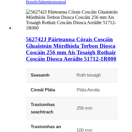
fiosrúchán
mionsonraí
562742J Páirteanna Córais Coscáin
Gluaisteán Mórdhíola Terbon Diosca
Coscáin 256 mm Ais Tosaigh Rothair
Coscáin Diosca Aeráilte 51712-1R000
Seasamh
Roth tosaigh
Cineál Pláta
Pláta Aerála
Trastomhas
256 mm
seachtrach
Trastomhas an
100 mm