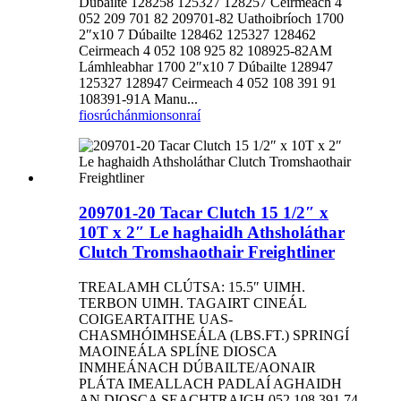
Dúbailte 128258 125327 128257 Ceirmeach 4
052 209 701 82 209701-82 Uathoibríoch 1700
2″x10 7 Dúbailte 128462 125327 128462
Ceirmeach 4 052 108 925 82 108925-82AM
Lámhleabhar 1700 2″x10 7 Dúbailte 128947
125327 128947 Ceirmeach 4 052 108 391 91
108391-91A Manu...
fiosrúchán
mionsonraí
209701-20 Tacar Clutch 15 1/2″ x
10T x 2″ Le haghaidh Athsholáthar
Clutch Tromshaothair Freightliner
TREALAMH CLÚTSA: 15.5″ UIMH.
TERBON UIMH. TAGAIRT CINEÁL
COIGEARTAITHE UAS-
CHASMHÓIMHSEÁLA (LBS.FT.) SPRINGÍ
MAOINEÁLA SPLÍNE DIOSCA
INMHEÁNACH DÚBAILTE/AONAIR
PLÁTA IMEALLACH PADLAÍ AGHAIDH
AN DIOSCA SEACHTRAIGH 052 108 391 74