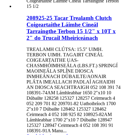
208925-25 Tacar Trealamh Clutch
Coigeartaithe Láimhe Cineál
Tarraingthe Terbon 15 1/2" x 10T x
2" do Trucail Mheiriceánach
TREALAMH CLÚTSA: 15.5″ UIMH.
TERBON UIMH. TAGAIRT CINEÁL
COIGEARTAITHE UAS-
CHASMHÓIMHSEÁLA (LBS.FT.) SPRINGÍ
MAOINEÁLA SPLÍNE DIOSCA
INMHEÁNACH DÚBAILTE/AONAIR
PLÁTA IMEALLACH PADLAÍ AGHAIDH
AN DIOSCA SEACHTRAIGH 052 108 391 74
108391-74AM Lámhleabhar 1650 2″x10 10
Dúbailte 128258 125327 128257 Ceirmeach 4
052 209 701 82 209701-82 Uathoibríoch 1700
2″x10 7 Dúbailte 128462 125327 128462
Ceirmeach 4 052 108 925 82 108925-82AM
Lámhleabhar 1700 2″x10 7 Dúbailte 128947
125327 128947 Ceirmeach 4 052 108 391 91
108391-91A Manu...