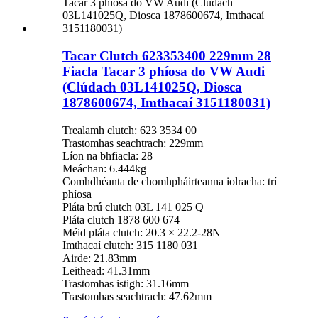
Tacar Clutch 623353400 229mm 28
Fiacla Tacar 3 phíosa do VW Audi
(Clúdach 03L141025Q, Diosca
1878600674, Imthacaí 3151180031)
Trealamh clutch: 623 3534 00
Trastomhas seachtrach: 229mm
Líon na bhfiacla: 28
Meáchan: 6.444kg
Comhdhéanta de chomhpháirteanna iolracha: trí
phíosa
Pláta brú clutch 03L 141 025 Q
Pláta clutch 1878 600 674
Méid pláta clutch: 20.3 × 22.2-28N
Imthacaí clutch: 315 1180 031
Airde: 21.83mm
Leithead: 41.31mm
Trastomhas istigh: 31.16mm
Trastomhas seachtrach: 47.62mm