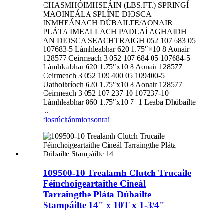
CHASMHÓIMHSEÁIN (LBS.FT.) SPRINGÍ
MAOINEÁLA SPLÍNE DIOSCA
INMHEÁNACH DÚBAILTE/AONAIR
PLÁTA IMEALLACH PADLAÍ AGHAIDH
AN DIOSCA SEACHTRAIGH 052 107 683 05
107683-5 Lámhleabhar 620 1.75″×10 8 Aonair
128577 Ceirmeach 3 052 107 684 05 107684-5
Lámhleabhar 620 1.75″x10 8 Aonair 128577
Ceirmeach 3 052 109 400 05 109400-5
Uathoibríoch 620 1.75″x10 8 Aonair 128577
Ceirmeach 3 052 107 237 10 107237-10
Lámhleabhar 860 1.75″x10 7+1 Leaba Dhúbailte
...
fiosrúchán
mionsonraí
109500-10 Trealamh Clutch Trucaile
Féinchoigeartaithe Cineál
Tarraingthe Pláta Dúbailte
Stampáilte 14" x 10T x 1-3/4"