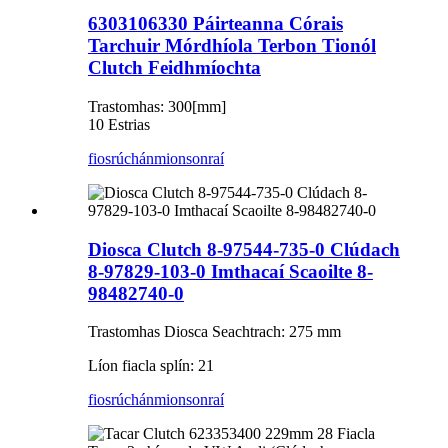
6303106330 Páirteanna Córais
Tarchuir Mórdhíola Terbon Tionól
Clutch Feidhmíochta
Trastomhas: 300[mm]
10 Estrias
fiosrúchán
mionsonraí
Diosca Clutch 8-97544-735-0 Clúdach
8-97829-103-0 Imthacaí Scaoilte 8-
98482740-0
Trastomhas Diosca Seachtrach: 275 mm
Líon fiacla splín: 21
fiosrúchán
mionsonraí