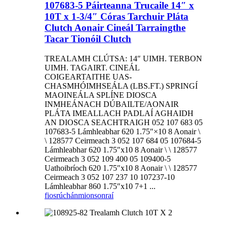
107683-5 Páirteanna Trucaile 14″ x
10T x 1-3/4″ Córas Tarchuir Pláta
Clutch Aonair Cineál Tarraingthe
Tacar Tionóil Clutch
TREALAMH CLÚTSA: 14″ UIMH. TERBON
UIMH. TAGAIRT. CINEÁL
COIGEARTAITHE UAS-
CHASMHÓIMHSEÁLA (LBS.FT.) SPRINGÍ
MAOINEÁLA SPLÍNE DIOSCA
INMHEÁNACH DÚBAILTE/AONAIR
PLÁTA IMEALLACH PADLAÍ AGHAIDH
AN DIOSCA SEACHTRAIGH 052 107 683 05
107683-5 Lámhleabhar 620 1.75″×10 8 Aonair \
\ 128577 Ceirmeach 3 052 107 684 05 107684-5
Lámhleabhar 620 1.75″x10 8 Aonair \ \ 128577
Ceirmeach 3 052 109 400 05 109400-5
Uathoibríoch 620 1.75″x10 8 Aonair \ \ 128577
Ceirmeach 3 052 107 237 10 107237-10
Lámhleabhar 860 1.75″x10 7+1 ...
fiosrúchán
mionsonraí