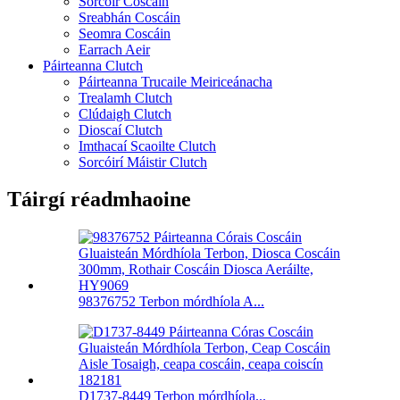
Sorcóir Coscáin
Sreabhán Coscáin
Seomra Coscáin
Earrach Aeir
Páirteanna Clutch
Páirteanna Trucaile Meiriceánacha
Trealamh Clutch
Clúdaigh Clutch
Dioscaí Clutch
Imthacaí Scaoilte Clutch
Sorcóirí Máistir Clutch
Táirgí réadmhaoine
98376752 Terbon mórdhíola A...
D1737-8449 Terbon mórdhíola...