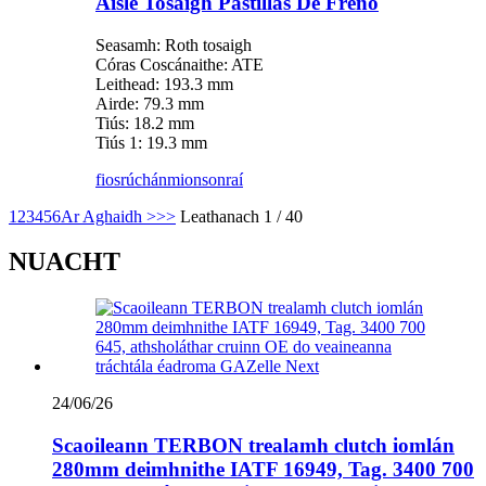
Aisle Tosaigh Pastillas De Freno
Seasamh: Roth tosaigh
Córas Coscánaithe: ATE
Leithead: 193.3 mm
Airde: 79.3 mm
Tiús: 18.2 mm
Tiús 1: 19.3 mm
fiosrúchán
mionsonraí
1
2
3
4
5
6
Ar Aghaidh >
>>
Leathanach 1 / 40
NUACHT
24/06/26
Scaoileann TERBON trealamh clutch iomlán
280mm deimhnithe IATF 16949, Tag. 3400 700