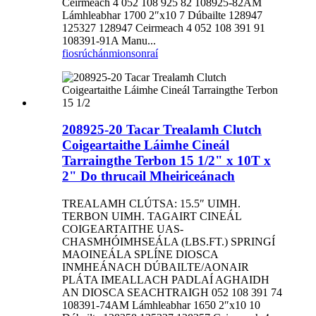
Ceirmeach 4 052 108 925 82 108925-82AM
Lámhleabhar 1700 2″x10 7 Dúbailte 128947
125327 128947 Ceirmeach 4 052 108 391 91
108391-91A Manu...
fiosrúchán
mionsonraí
208925-20 Tacar Trealamh Clutch
Coigeartaithe Láimhe Cineál
Tarraingthe Terbon 15 1/2" x 10T x
2" Do thrucail Mheiriceánach
TREALAMH CLÚTSA: 15.5″ UIMH.
TERBON UIMH. TAGAIRT CINEÁL
COIGEARTAITHE UAS-
CHASMHÓIMHSEÁLA (LBS.FT.) SPRINGÍ
MAOINEÁLA SPLÍNE DIOSCA
INMHEÁNACH DÚBAILTE/AONAIR
PLÁTA IMEALLACH PADLAÍ AGHAIDH
AN DIOSCA SEACHTRAIGH 052 108 391 74
108391-74AM Lámhleabhar 1650 2″x10 10