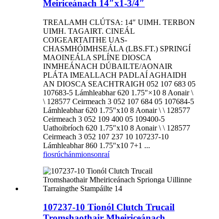
Meiriceánach 14″x1-3/4″
TREALAMH CLÚTSA: 14″ UIMH. TERBON
UIMH. TAGAIRT. CINEÁL
COIGEARTAITHE UAS-
CHASMHÓIMHSEÁLA (LBS.FT.) SPRINGÍ
MAOINEÁLA SPLÍNE DIOSCA
INMHEÁNACH DÚBAILTE/AONAIR
PLÁTA IMEALLACH PADLAÍ AGHAIDH
AN DIOSCA SEACHTRAIGH 052 107 683 05
107683-5 Lámhleabhar 620 1.75″×10 8 Aonair \
\ 128577 Ceirmeach 3 052 107 684 05 107684-5
Lámhleabhar 620 1.75″x10 8 Aonair \ \ 128577
Ceirmeach 3 052 109 400 05 109400-5
Uathoibríoch 620 1.75″x10 8 Aonair \ \ 128577
Ceirmeach 3 052 107 237 10 107237-10
Lámhleabhar 860 1.75″x10 7+1 ...
fiosrúchán
mionsonraí
107237-10 Tionól Clutch Trucail
Tromshaothair Mheiriceánach