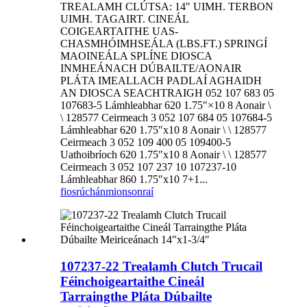
TREALAMH CLÚTSA: 14″ UIMH. TERBON
UIMH. TAGAIRT. CINEÁL
COIGEARTAITHE UAS-
CHASMHÓIMHSEÁLA (LBS.FT.) SPRINGÍ
MAOINEÁLA SPLÍNE DIOSCA
INMHEÁNACH DÚBAILTE/AONAIR
PLÁTA IMEALLACH PADLAÍ AGHAIDH
AN DIOSCA SEACHTRAIGH 052 107 683 05
107683-5 Lámhleabhar 620 1.75″×10 8 Aonair \
\ 128577 Ceirmeach 3 052 107 684 05 107684-5
Lámhleabhar 620 1.75″x10 8 Aonair \ \ 128577
Ceirmeach 3 052 109 400 05 109400-5
Uathoibríoch 620 1.75″x10 8 Aonair \ \ 128577
Ceirmeach 3 052 107 237 10 107237-10
Lámhleabhar 860 1.75″x10 7+1...
fiosrúchán
mionsonraí
107237-22 Trealamh Clutch Trucail
Féinchoigeartaithe Cineál
Tarraingthe Pláta Dúbailte