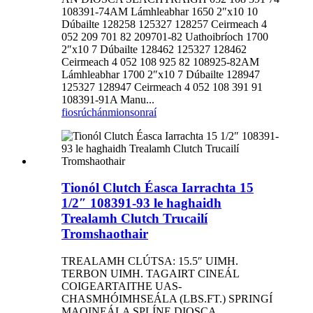
108391-74AM Lámhleabhar 1650 2″x10 10
Dúbailte 128258 125327 128257 Ceirmeach 4
052 209 701 82 209701-82 Uathoibríoch 1700
2″x10 7 Dúbailte 128462 125327 128462
Ceirmeach 4 052 108 925 82 108925-82AM
Lámhleabhar 1700 2″x10 7 Dúbailte 128947
125327 128947 Ceirmeach 4 052 108 391 91
108391-91A Manu...
fiosrúchán
mionsonraí
Tionól Clutch Éasca Iarrachta 15
1/2″ 108391-93 le haghaidh
Trealamh Clutch Trucailí
Tromshaothair
TREALAMH CLÚTSA: 15.5″ UIMH.
TERBON UIMH. TAGAIRT CINEÁL
COIGEARTAITHE UAS-
CHASMHÓIMHSEÁLA (LBS.FT.) SPRINGÍ
MAOINEÁLA SPLÍNE DIOSCA