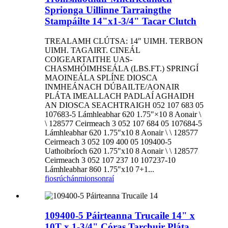
Sprionga Uillinne Tarraingthe
Stampáilte 14"x1-3/4" Tacar Clutch
TREALAMH CLÚTSA: 14″ UIMH. TERBON
UIMH. TAGAIRT. CINEÁL
COIGEARTAITHE UAS-
CHASMHÓIMHSEÁLA (LBS.FT.) SPRINGÍ
MAOINEÁLA SPLÍNE DIOSCA
INMHEÁNACH DÚBAILTE/AONAIR
PLÁTA IMEALLACH PADLAÍ AGHAIDH
AN DIOSCA SEACHTRAIGH 052 107 683 05
107683-5 Lámhleabhar 620 1.75″×10 8 Aonair \
\ 128577 Ceirmeach 3 052 107 684 05 107684-5
Lámhleabhar 620 1.75″x10 8 Aonair \ \ 128577
Ceirmeach 3 052 109 400 05 109400-5
Uathoibríoch 620 1.75″x10 8 Aonair \ \ 128577
Ceirmeach 3 052 107 237 10 107237-10
Lámhleabhar 860 1.75″x10 7+1...
fiosrúchán
mionsonraí
109400-5 Páirteanna Trucaile 14" x
10T x 1-3/4" Córas Tarchuir Pláta