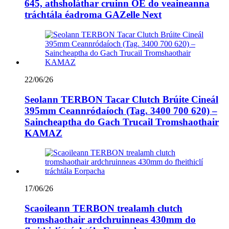
645, athsholáthar cruinn OE do veaineanna
tráchtála éadroma GAZelle Next
22/06/26
Seolann TERBON Tacar Clutch Brúite Cineál
395mm Ceannródaíoch (Tag. 3400 700 620) –
Saincheaptha do Gach Trucail Tromshaothair
KAMAZ
17/06/26
Scaoileann TERBON trealamh clutch
tromshaothair ardchruinneas 430mm do