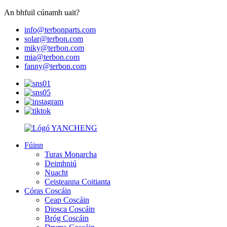
An bhfuil cúnamh uait?
info@terbonparts.com
solar@terbon.com
miky@terbon.com
mia@terbon.com
fanny@terbon.com
Fúinn
Turas Monarcha
Deimhniú
Nuacht
Ceisteanna Coitianta
Córas Coscáin
Ceap Coscáin
Diosca Coscáin
Bróg Coscáin