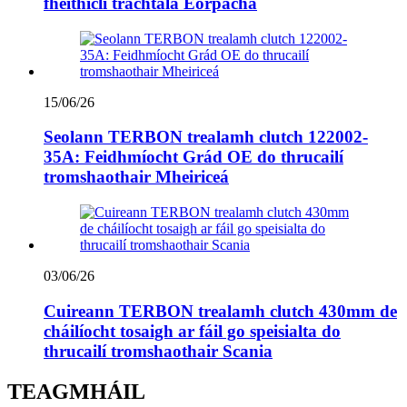
fheithiclí tráchtála Eorpacha
15/06/26
Seolann TERBON trealamh clutch 122002-
35A: Feidhmíocht Grád OE do thrucailí
tromshaothair Mheiriceá
03/06/26
Cuireann TERBON trealamh clutch 430mm de
cháilíocht tosaigh ar fáil go speisialta do
thrucailí tromshaothair Scania
TEAGMHÁIL