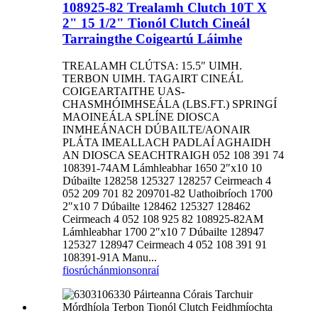
108925-82 Trealamh Clutch 10T X
2" 15 1/2" Tionól Clutch Cineál
Tarraingthe Coigeartú Láimhe
TREALAMH CLÚTSA: 15.5″ UIMH.
TERBON UIMH. TAGAIRT CINEÁL
COIGEARTAITHE UAS-
CHASMHÓIMHSEÁLA (LBS.FT.) SPRINGÍ
MAOINEÁLA SPLÍNE DIOSCA
INMHEÁNACH DÚBAILTE/AONAIR
PLÁTA IMEALLACH PADLAÍ AGHAIDH
AN DIOSCA SEACHTRAIGH 052 108 391 74
108391-74AM Lámhleabhar 1650 2″x10 10
Dúbailte 128258 125327 128257 Ceirmeach 4
052 209 701 82 209701-82 Uathoibríoch 1700
2″x10 7 Dúbailte 128462 125327 128462
Ceirmeach 4 052 108 925 82 108925-82AM
Lámhleabhar 1700 2″x10 7 Dúbailte 128947
125327 128947 Ceirmeach 4 052 108 391 91
108391-91A Manu...
fiosrúchán
mionsonraí