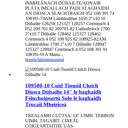
INMHEÁNACH DÚBAILTE/AONAIR
PLÁTA IMEALLACH PADLAÍ AGHAIDH
AN DIOSCA SEACHTRAIGH 052 108 391 74
108391-74AM Lámhleabhar 1650 2″x10 10
Dúbailte 128258 125327 128257 Ceirmeach 4
052 209 701 82 209701-82 Uathoibríoch 1700
2″x10 7 Dúbailte 128462 125327 128462
Ceirmeach 4 052 108 925 82 108925-82AM
Lámhleabhar 1700 2″x10 7 Dúbailte 128947
125327 128947 Ceirmeach 4 052 108 391 91
108391-91A Manu...
fiosrúchán
mionsonraí
109500-10 Cuid Tionóil Clutch
Diosca Dúbailte 14" le haghaidh
Féinchoigeartú Solo le haghaidh
Trucail Mheiriceá
TREALAMH CLÚTSA: 14″ UIMH. TERBON
UIMH. TAGAIRT. CINEÁL
COIGEARTAITHE UAS-