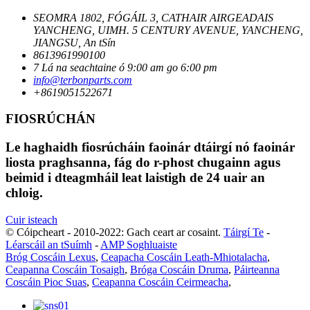
SEOMRA 1802, FÓGÁIL 3, CATHAIR AIRGEADAIS
YANCHENG, UIMH. 5 CENTURY AVENUE, YANCHENG,
JIANGSU, An tSín
8613961990100
7 Lá na seachtaine ó 9:00 am go 6:00 pm
info@terbonparts.com
+8619051522671
FIOSRÚCHÁN
Le haghaidh fiosrúcháin faoinár dtáirgí nó faoinár
liosta praghsanna, fág do r-phost chugainn agus
beimid i dteagmháil leat laistigh de 24 uair an
chloig.
Cuir isteach
© Cóipcheart - 2010-2022: Gach ceart ar cosaint.
Táirgí Te
-
Léarscáil an tSuímh
-
AMP Soghluaiste
Bróg Coscáin Lexus
,
Ceapacha Coscáin Leath-Mhiotalacha
,
Ceapanna Coscáin Tosaigh
,
Bróga Coscáin Druma
,
Páirteanna
Coscáin Pioc Suas
,
Ceapanna Coscáin Ceirmeacha
,