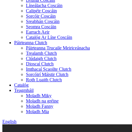
Druma Coscáin
Líneálacha Coscáin
Calipéir Coscáin
Sorcóir Coscáin
Sreabhán Coscáin
Seomra Coscáin
Earrach Aeir
Catalóg Ar Líne Coscáin
Páirteanna Clutch
Páirteanna Trucaile Meiriceánacha
Trealamh Clutch
Clúdaigh Clutch
Dioscaí Clutch
Imthacaí Scaoilte Clutch
Sorcóirí Máistir Clutch
Roth Luaith Clutch
Catalóg
Teagmháil
Moladh Miky
Moladh na gréine
Moladh Fanny
Moladh Mia
English